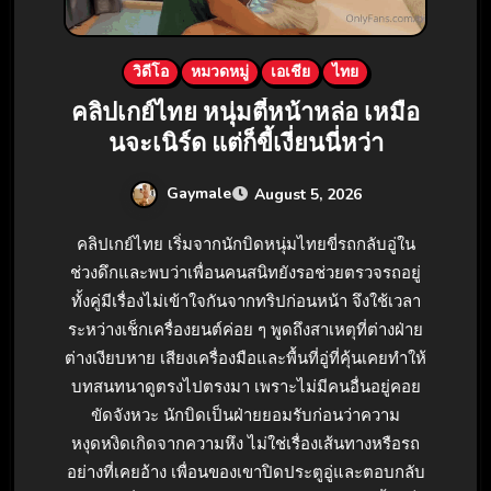
วิดีโอ
หมวดหมู่
เอเชีย
ไทย
คลิปเกย์ไทย หนุ่มตี๋หน้าหล่อ เหมือ
นจะเนิร์ด แต่ก็ขี้เงี่ยนนี่หว่า
Gaymale
August 5, 2026
คลิปเกย์ไทย เริ่มจากนักบิดหนุ่มไทยขี่รถกลับอู่ใน
ช่วงดึกและพบว่าเพื่อนคนสนิทยังรอช่วยตรวจรถอยู่
ทั้งคู่มีเรื่องไม่เข้าใจกันจากทริปก่อนหน้า จึงใช้เวลา
ระหว่างเช็กเครื่องยนต์ค่อย ๆ พูดถึงสาเหตุที่ต่างฝ่าย
ต่างเงียบหาย เสียงเครื่องมือและพื้นที่อู่ที่คุ้นเคยทำให้
บทสนทนาดูตรงไปตรงมา เพราะไม่มีคนอื่นอยู่คอย
ขัดจังหวะ นักบิดเป็นฝ่ายยอมรับก่อนว่าความ
หงุดหงิดเกิดจากความหึง ไม่ใช่เรื่องเส้นทางหรือรถ
อย่างที่เคยอ้าง เพื่อนของเขาปิดประตูอู่และตอบกลับ