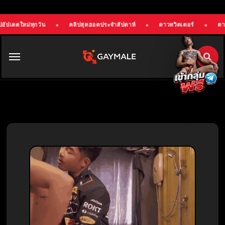
●
คลิปสุดฮอตประจำสัปดาห์
●
ดาวทวิตเตอร์
●
ดาวติ๊กต๊อก
●
O