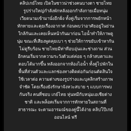
คลิปเกย์ไทย เปิดในซาวน่าช่วงคนบางตา ชายไทย
รูปร่างใหญ่กำลังพักหลังออกกำลังกายเมื่อหนุ่ม
เวียดนามเข้ามานั่งอีกฝั่ง ทั้งคู่เริ่มจากการพยักหน้า
ทักทายและคุยเรื่องอากาศ ก่อนพบว่าอาศัยอยู่ในย่าน
ใกล้กันและเคยเห็นหน้ากันมาก่อน ไอน้ำทำให้ภาพดู
นุ่ม ขณะที่เสียงพูดคุยเบา ๆ ช่วยให้การขยับเข้าหากัน
ไม่ดูรีบร้อน ชายไทยมีท่าทีอบอุ่นและช่างถาม ส่วน
อีกคนเริ่มจากความระวังตัวแต่ค่อย ๆ กล้าสบตาและ
ตอบโต้มากขึ้น หลังออกจากห้องไอน้ำ ทั้งคู่ไปพักใน
พื้นที่ส่วนตัวและแลกช่องทางติดต่อกันก่อนตัดสินใจ
ใช้เวลาต่อ ความต่างของรูปร่างและบุคลิกสร้างภาพ
จำชัด โดยเรื่องยังรักษาจังหวะสบาย ๆ แบบการพบ
กันจริง คนที่ชอบ เกย์ไทย หุ่นหมีกับหนุ่มเอเชียต่าง
ชาติ และพล็อตเริ่มจากการทักทายในสถานที่
สาธารณะ จะตามอารมณ์ของคู่นี้ได้ง่าย คลิปโป๊เกย์
ออนไลน์ ฟรี