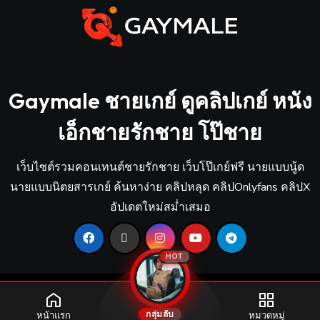
Gaymale ชายเกย์ ดูคลิปเกย์ หนัง
เอ็กชายรักชาย โป๊ชาย
เว็บไซต์รวมคอนเทนต์ชายรักชาย เว็บโป๊เกย์ฟรี นายแบบนู้ด
นายแบบนิตยสารเกย์ ค้นหาง่าย คลิปหลุด คลิปOnlyfans คลิปX
อัปเดตใหม่สม่ำเสมอ
HOT
กลุ่มลับ
หน้าแรก
หมวดหมู่