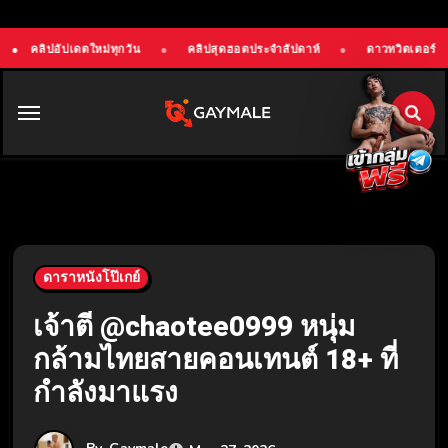
กวัน
●
คลิปสุดฮอตประจำสัปดาห์
●
ดาวทวิตเตอร์
●
ดาวติ๊กต๊อก
ดาราหนังโป๊เกย์
เจ้าตี๋ @chaotee0999 หนุ่ม
กล้ามไทยสายคอนเทนต์ 18+ ที่
กำลังมาแรง