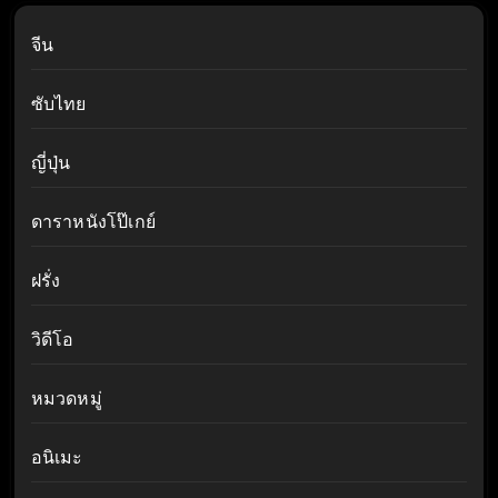
จีน
ซับไทย
ญี่ปุ่น
ดาราหนังโป๊เกย์
ฝรั่ง
วิดีโอ
หมวดหมู่
อนิเมะ