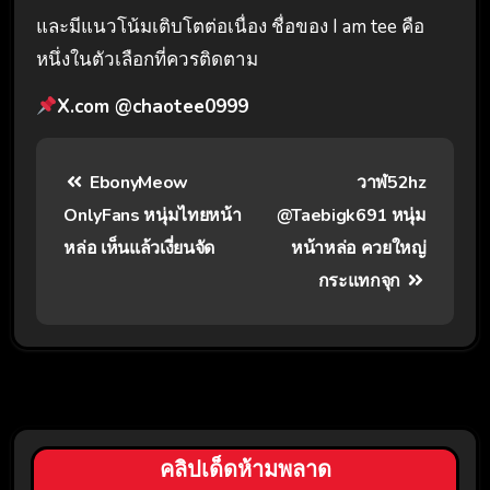
และมีแนวโน้มเติบโตต่อเนื่อง ชื่อของ I am tee คือ
หนึ่งในตัวเลือกที่ควรติดตาม
X.com
@chaotee0999
EbonyMeow
วาฬ52hz
OnlyFans หนุ่มไทยหน้า
@Taebigk691 หนุ่ม
หล่อ เห็นแล้วเงี่ยนจัด
หน้าหล่อ ควยใหญ่
กระแทกจุก
คลิปเด็ดห้ามพลาด