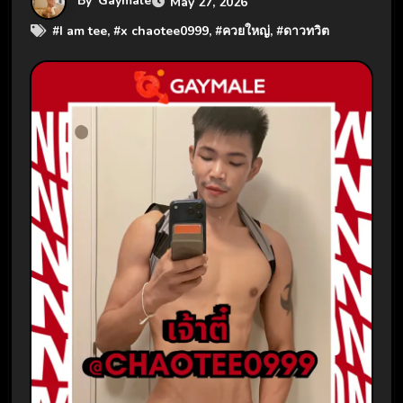
By
Gaymale
May 27, 2026
#
I am tee
, #
x chaotee0999
, #
ควยใหญ่
, #
ดาวทวิต