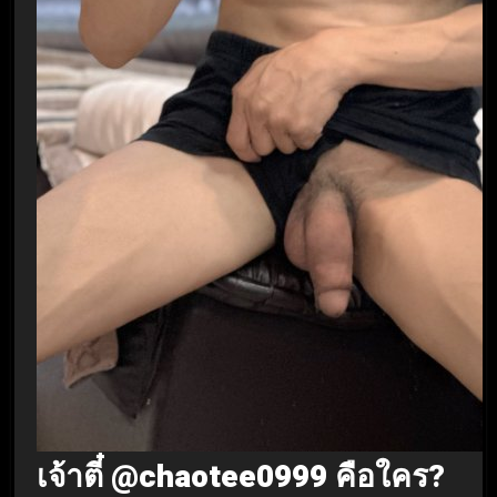
เจ้าตี๋ @chaotee0999
คือใคร?