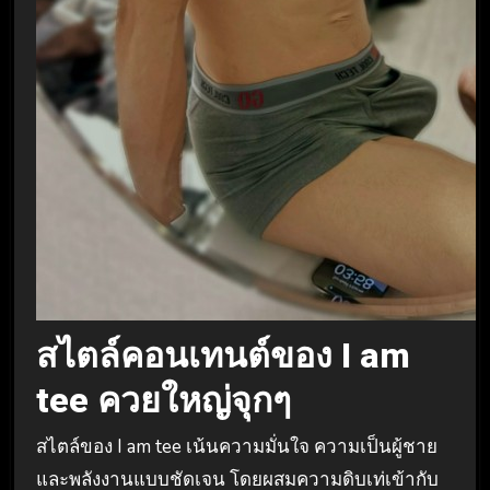
สไตล์คอนเทนต์ของ I am
tee ควยใหญ่จุกๆ
สไตล์ของ I am tee เน้นความมั่นใจ ความเป็นผู้ชาย
และพลังงานแบบชัดเจน โดยผสมความดิบเท่เข้ากับ