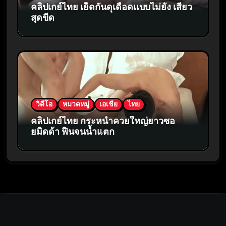
คลิปเกย์ไทย เย็ดกันดุเดือดแบบไม่ยั้ง เสียว
สุดขีด
วิดีโอ
หมวดหมู่
เอเชีย
ไทย
คลิปเกย์ไทย กระหน่ำควยใหญ่ยาวซอ
ยมิดด้า ฟินจนน้ำแตก