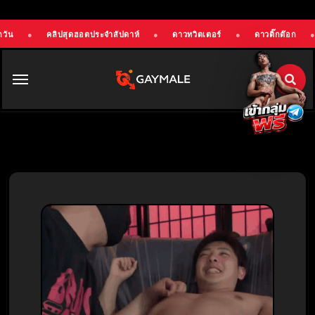
อตประจำสัปดาห์
●
ดาวทวิตเตอร์
●
ดาวติ๊กต๊อก
●
OnlyFans!
●