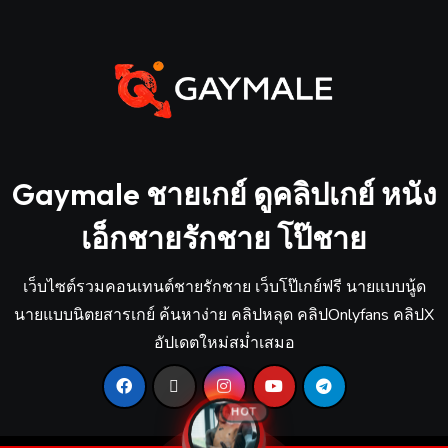
Gaymale ชายเกย์ ดูคลิปเกย์ หนัง
เอ็กชายรักชาย โป๊ชาย
เว็บไซต์รวมคอนเทนต์ชายรักชาย เว็บโป๊เกย์ฟรี นายแบบนู้ด
นายแบบนิตยสารเกย์ ค้นหาง่าย คลิปหลุด คลิปOnlyfans คลิปX
อัปเดตใหม่สม่ำเสมอ
HOT