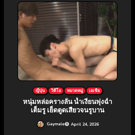
ญี่ปุ่น
วิดีโอ
หมวดหมู่
เอเชีย
หนุ่มหล่อครางลั่น น้ำเงี่ยนพุ่งฉ่ำ
เต็มรู เย็ดตูดเสียวจนรูบาน
Gaymale
April 24, 2026