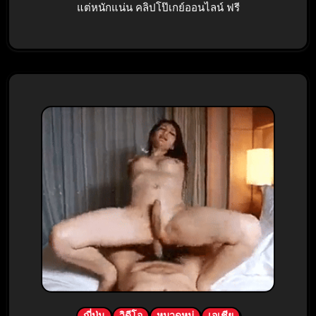
แต่หนักแน่น คลิปโป๊เกย์ออนไลน์ ฟรี
ญี่ปุ่น
วิดีโอ
หมวดหมู่
เอเชีย