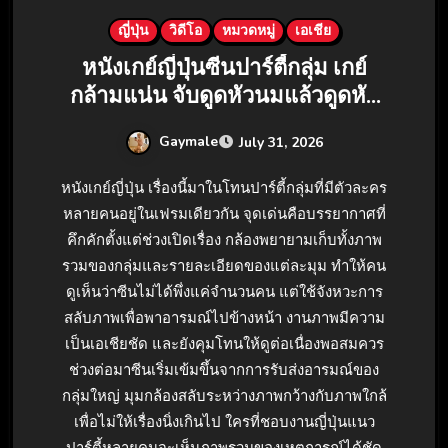
ญี่ปุ่น
วิดีโอ
หมวดหมู่
เอเชีย
หนังเกย์ญี่ปุ่นซีนปาร์ตี้กลุ่ม เกย์
กล้ามแน่น จับดูดหัวนมแล้วดูดหัว
ควย
Gaymale
July 31, 2026
หนังเกย์ญี่ปุ่น เรื่องนี้มาในโทนปาร์ตี้กลุ่มที่มีตัวละคร
หลายคนอยู่ในเฟรมเดียวกัน จุดเด่นคือบรรยากาศที่
คึกคักตั้งแต่ช่วงเปิดเรื่อง กล้องพยายามเก็บทั้งภาพ
รวมของกลุ่มและรายละเอียดของแต่ละมุม ทำให้คน
ดูเห็นว่าซีนไม่ได้พึ่งแค่จำนวนคน แต่ใช้จังหวะการ
สลับภาพเพื่อพาอารมณ์ไปข้างหน้า งานภาพมีความ
เป็นเอเชียชัด และยังคุมโทนให้ดูต่อเนื่องพอสมควร
ช่วงต่อมาซีนเริ่มเข้มขึ้นจากการรับส่งอารมณ์ของ
กลุ่มใหญ่ มุมกล้องสลับระหว่างภาพกว้างกับภาพใกล้
เพื่อไม่ให้เรื่องนิ่งเกินไป ใครที่ชอบงานญี่ปุ่นแนว