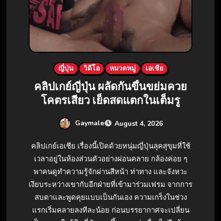
ญี่ปุ่น
วิดีโอ
หมวดหมู่
เอเชีย
คลิปเกย์ญี่ปุ่น ผลัดกันขึ้นขย่มควย
โคตรเสียว เย็ดสดแตกในเต็มรู
Gaymale
August 4, 2026
คลิปเกย์เอเชีย เรื่องนี้เปิดด้วยหนุ่มญี่ปุ่นลุคสุขุมที่ใช้
เวลาอยู่ในห้องส่วนตัวอย่างผ่อนคลาย กล้องค่อย ๆ
พาคนดูทำความรู้จักผ่านสีหน้า ท่าทาง และจังหวะ
เงียบระหว่างเขากับอีกฝ่ายที่เข้ามาร่วมเฟรม จากการ
สบตาและพูดคุยแบบเป็นกันเอง ความเกร็งในช่วง
แรกเริ่มคลายลงทีละน้อย ก่อนบรรยากาศจะเปลี่ยน