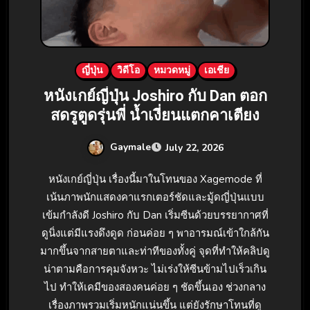
ญี่ปุ่น
วิดีโอ
หมวดหมู่
เอเชีย
หนังเกย์ญี่ปุ่น Joshiro กับ Dan ตอก
สดรูตูดรุ่นพี่ น้ำเงี่ยนแตกคาเตียง
Gaymale
July 22, 2026
หนังเกย์ญี่ปุ่น เรื่องนี้มาในโทนของ Xagemode ที่
เน้นภาพนักแสดงคาแรกเตอร์ชัดและมู้ดญี่ปุ่นแบบ
เข้มกำลังดี Joshiro กับ Dan เริ่มซีนด้วยบรรยากาศที่
ดูนิ่งแต่มีแรงดึงดูด ก่อนค่อย ๆ พาอารมณ์เข้าใกล้กัน
มากขึ้นจากสายตาและท่าทีของทั้งคู่ จุดที่ทำให้คลิปดู
น่าตามคือการคุมจังหวะ ไม่เร่งให้ซีนข้ามไปเร็วเกิน
ไป ทำให้เคมีของสองคนค่อย ๆ ชัดขึ้นเอง ช่วงกลาง
เรื่องภาพรวมเริ่มหนักแน่นขึ้น แต่ยังรักษาโทนที่ดู