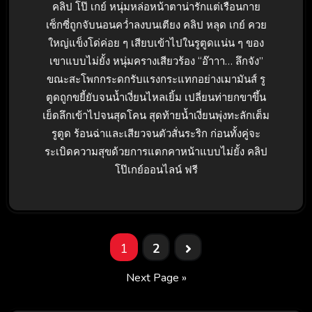
คลิป โป๊ เกย์ หนุ่มหล่อหน้าตาน่ารักแต่เรือนกาย
เซ็กซี่ถูกจับนอนคว่ำลงบนเตียง คลิป หลุด เกย์ ควย
ใหญ่แข็งโด่ค่อย ๆ เสียบเข้าไปในรูตูดแน่น ๆ ของ
เขาแบบไม่ยั้ง หนุ่มครางเสียวร้อง “อ๊าาา… ลึกจัง”
ขณะสะโพกกระดกรับแรงกระแทกอย่างเมามันส์ รู
ตูดถูกขยี้ยับจนน้ำเงี่ยนไหลเยิ้ม เปลี่ยนท่ายกขาขึ้น
เย็ดลึกเข้าไปจนสุดโคน สุดท้ายน้ำเงี่ยนพุ่งทะลักเต็ม
รูตูด ร้อนฉ่าและเสียวจนตัวสั่นระริก ก่อนทั้งคู่จะ
ระเบิดความสุขด้วยการแตกคาหน้าแบบไม่ยั้ง คลิป
โป๊เกย์ออนไลน์ ฟรี
1
2
Next Page »