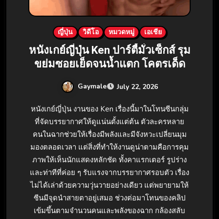
ญี่ปุ่น
วิดีโอ
หมวดหมู่
เอเชีย
หนังเกย์ญี่ปุ่น Ken ปาร์ตี้มั่วเซ็กส์ รุม
ขย่มซอยเย็ดจนน้ำแตก โคตรเด็ด
Gaymale
July 22, 2026
หนังเกย์ญี่ปุ่น งานของ Ken เรื่องนี้มาในโทนซีนกลุ่ม
ที่จัดบรรยากาศให้ดูแน่นตั้งแต่ต้น ตัวละครหลาย
คนในฉากช่วยให้เรื่องมีพลังและมีจังหวะเปลี่ยนมุม
มองตลอดเวลา แต่สิ่งที่ทำให้งานดูน่าตามคือการคุม
ภาพให้เห็นนักแสดงหลักชัด ทั้งคาแรกเตอร์ รูปร่าง
และท่าทีที่ค่อย ๆ รับแรงจากบรรยากาศรอบตัว เรื่อง
ไม่ได้เล่าด้วยความวุ่นวายอย่างเดียว แต่พยายามให้
ซีนมีจุดนำสายตาอยู่เสมอ ช่วงต่อมาโทนของคลิป
เข้มขึ้นตามจำนวนคนและพลังของฉาก กล้องสลับ