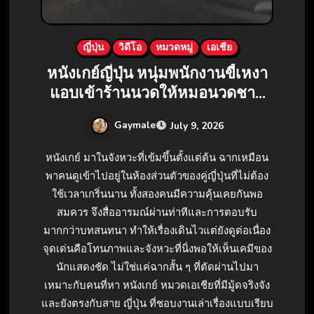
ญี่ปุ่น
วิดีโอ
หมวดหมู่
เอเชีย
หนังเกย์ญี่ปุ่น หนุ่มพนักงานขี้เหงา
แอบเข้าร้านนวดให้หมอนวดชาย
ดูดควย
Gaymale
July 9, 2026
หนังเกย์ มาในจังหวะที่เข้มขึ้นตั้งแต่ต้น ฉากเหมือน
พาคนดูเข้าไปอยู่ในห้องส่วนตัวของคู่ญี่ปุ่นที่ไม่ต้อง
ใช้เวลาเกริ่นนาน ทั้งสองคนมีความคุ้นเคยกันพอ
สมควร จึงสื่ออารมณ์ผ่านท่าทีและการตอบรับ
มากกว่าบทสนทนา ทำให้เรื่องเดินไวแต่ยังดูต่อเนื่อง
จุดเด่นคือโทนภาพและจังหวะที่นิ่งพอให้เห็นเคมีของ
นักแสดงชัด ไม่ใช่แค่ฉากสั้น ๆ ที่ตัดผ่านไปมา
เหมาะกับคนที่หา หนังเกย์ หมวดเอเชียที่มีมู้ดจริงจัง
และยังตรงกับสาย ญี่ปุ่น ที่ชอบงานเล่าเรื่องแบบเรียบ