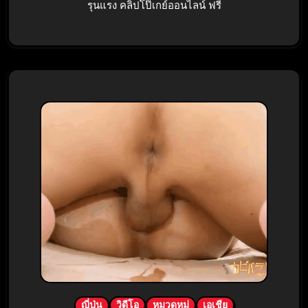
รุนแรง คลิปโป๊เกย์ออนไลน์ ฟรี
ญี่ปุ่น
วิดีโอ
หมวดหมู่
เอเชีย