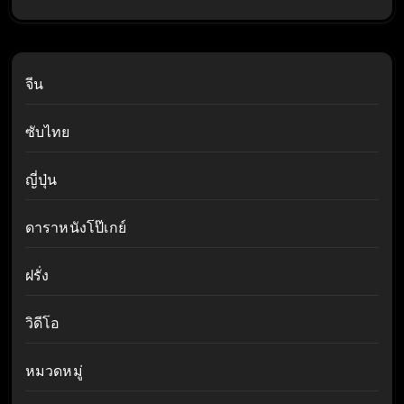
จีน
ซับไทย
ญี่ปุ่น
ดาราหนังโป๊เกย์
ฝรั่ง
วิดีโอ
หมวดหมู่